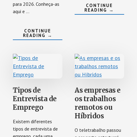
para 2026. Conheça-as
CONTINUE
ABOUT
READING
→
aqui e …
AI
ADOPTION
IN
PALOP
CONTINUE
COUNTRIE
ABOUT
READING
→
NOVAS
TENDÊNCIAS
EM
GESTÃO
DE
RECURSOS
HUMANOS
Tipos de
As empresas e
Entrevista de
os trabalhos
Emprego
remotos ou
Híbridos
Existem diferentes
tipos de entrevista de
O teletrabalho passou
emprego, cada uma