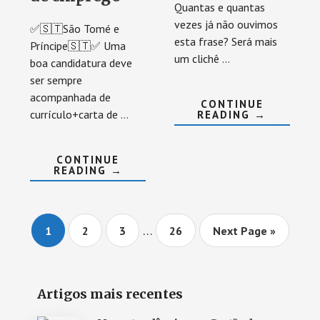
Quantas e quantas
vezes já não ouvimos
✅🇸🇹São Tomé e
esta frase? Será mais
Príncipe🇸🇹✅ Uma
um clichê …
boa candidatura deve
ser sempre
acompanhada de
CONTINUE
currículo+carta de …
ABOUT
READING
→
6
MOTIVOS
PARA
SER
CONTINUE
PARCEIRO
ABOUT
READING
→
RHAIZES
TUDO
SOBRE
ELABORAÇÃO
DE
CANDIDATURAS
…
Page
Page
Page
Page
1
2
3
26
Next Page »
DE
EMPREGO
Primary
Artigos mais recentes
Sidebar