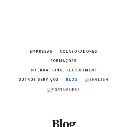
Skip
Skip
Skip
to
to
to
content
primary
footer
sidebar
Portal
de
Emprego
EMPRESAS
COLABORADORES
nos
PALOPs
FORMAÇÕES
INTERNATIONAL RECRUITMENT
OUTROS SERVIÇOS
BLOG
Blog