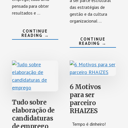
a ser parte estrutural
pensada para obter
das estratégias de
resultados e …
gestão e da cultura
organizacional …
CONTINUE
ABOUT
READING
→
CONTINUE
TIPOS
ABOUT
READING
→
DE
AS
ENTREVISTA
EMPRESAS
DE
E
EMPREGO
OS
TRABALHO
REMOTOS
OU
HÍBRIDOS
6 Motivos
para ser
Tudo sobre
parceiro
elaboração de
RHAIZES
candidaturas
Tempo é dinheiro!
de emprego