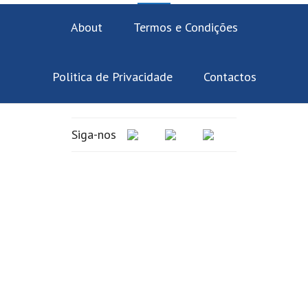
Footer
About
Termos e Condições
CTA
Politica de Privacidade
Contactos
Siga-nos